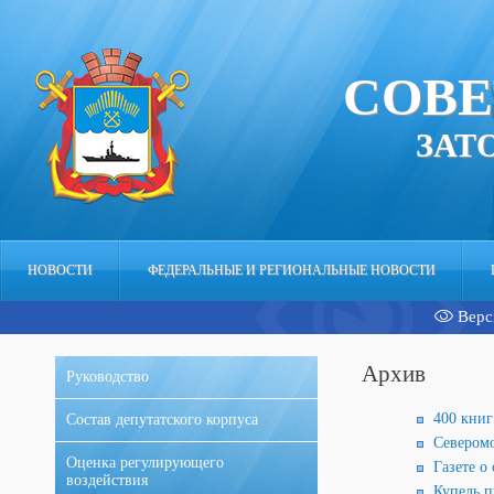
СОВЕ
ЗАТ
НОВОСТИ
ФЕДЕРАЛЬНЫЕ И РЕГИОНАЛЬНЫЕ НОВОСТИ
Верс
АППАРАТ
Архив
Руководство
400 книг
Состав депутатского корпуса
Северомо
Оценка регулирующего
Газете о
воздействия
Купель п