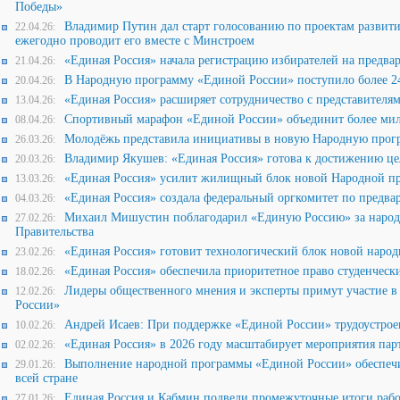
Победы»
Владимир Путин дал старт голосованию по проектам развит
22.04.26:
ежегодно проводит его вместе с Минстроем
«Единая Россия» начала регистрацию избирателей на предва
21.04.26:
В Народную программу «Единой России» поступило более 24
20.04.26:
«Единая Россия» расширяет сотрудничество с представителя
13.04.26:
Спортивный марафон «Единой России» объединит более мил
08.04.26:
Молодёжь представила инициативы в новую Народную прог
26.03.26:
Владимир Якушев: «Единая Россия» готова к достижению це
20.03.26:
«Единая Россия» усилит жилищный блок новой Народной 
13.03.26:
«Единая Россия» создала федеральный оргкомитет по предв
04.03.26:
Михаил Мишустин поблагодарил «Единую Россию» за народ
27.02.26:
Правительства
«Единая Россия» готовит технологический блок новой наро
23.02.26:
«Единая Россия» обеспечила приоритетное право студенческ
18.02.26:
Лидеры общественного мнения и эксперты примут участие 
12.02.26:
России»
Андрей Исаев: При поддержке «Единой России» трудоустрое
10.02.26:
«Единая Россия» в 2026 году масштабирует мероприятия пар
02.02.26:
Выполнение народной программы «Единой России» обеспечи
29.01.26:
всей стране
Единая Россия и Кабмин подвели промежуточные итоги раб
27.01.26: