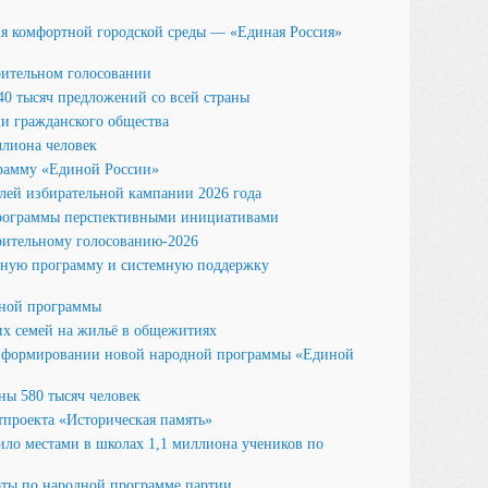
ия комфортной городской среды — «Единая Россия»
рительном голосовании
0 тысяч предложений со всей страны
ми гражданского общества
лиона человек
рамму «Единой России»
лей избирательной кампании 2026 года
программы перспективными инициативами
арительному голосованию-2026
ную программу и системную поддержку
дной программы
их семей на жильё в общежитиях
в формировании новой народной программы «Единой
ны 580 тысяч человек
тпроекта «Историческая память»
ло местами в школах 1,1 миллиона учеников по
оты по народной программе партии