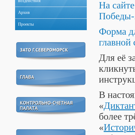
воздействия
На сайт
Архив
Победы-
Проекты
Форма д
главной 
Для её з
кликнуть
инструк
В настоя
«
Диктан
более тр
«
Истори