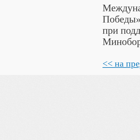
Междуна
Победы» 
при под
Минобо
<< на пр