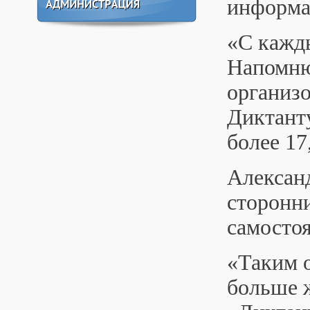
информ
«С кажд
Напомню
организо
Диктанту
более 17
Алексан
сторонни
самосто
«Таким о
больше ж