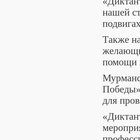
«Диктант
нашей с
подвигах
Также на
желающи
помощи 
Мурманс
Победы»
для пров
«Диктант
мероприя
професси