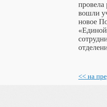
провела 
вошли у
новое П
«Единой 
сотрудн
отделен
<< на пр