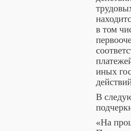
трудовых
находитс
в том чи
первооч
соответ
платежей
иных го
действи
В следую
подчерк
«На про