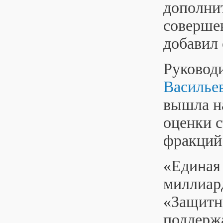
дополни
совершен
добавил 
Руковод
Василье
вышла на
оценки с
фракций
«Единая 
миллиард
«Защитни
поддерж