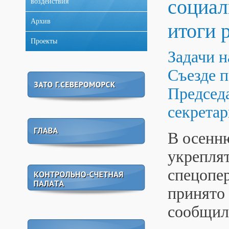
социал
воздействия
Архив
итоги 
Проекты
Задачи 
Съезде 
Председ
секретар
В осенн
укреплят
спецопер
принято 
сообщи