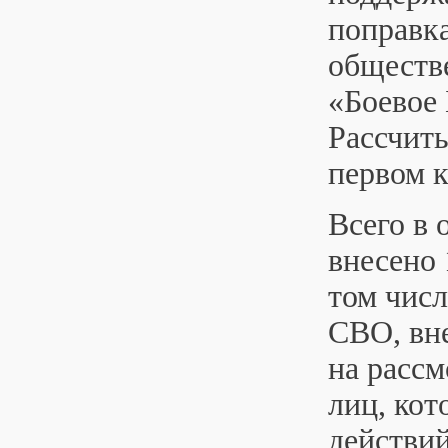
поправк
обществ
«Боевое 
Рассчиты
первом к
Всего в
внесено 
том числ
СВО, вн
на расс
лиц, ко
действи