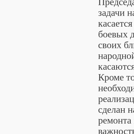
Председ
задачи н
касается
боевых д
своих бл
народно
касаются
Кроме то
необходи
реализа
сделан н
ремонта 
важность