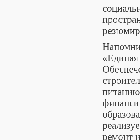
социаль
простран
резюмиро
Напомни
«Единая 
Обеспеч
строител
питанию
финанси
образов
реализу
ремонт и