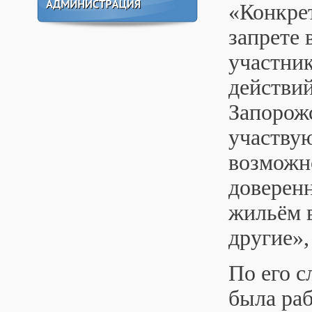
«Конкре
запрете 
участник
действи
Запорож
участву
возможн
доверенн
жильём 
другие»,
По его с
была ра