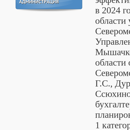
в 2024 
области 
Северомо
Управле
Мышачко
области
Северомо
Г.С., Ду
Ссюхиной
бухгалте
планиро
1 катего