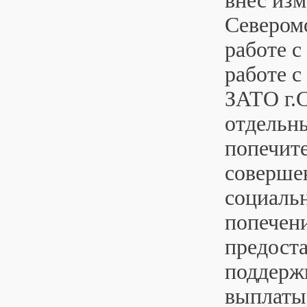
внес изм
Северомо
работе с
работе 
ЗАТО г.С
отдельн
попечит
соверше
социальн
попечен
предост
поддерж
выплаты