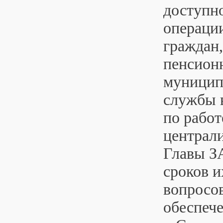
доступн
операци
граждан
пенсион
муницип
службы 
по работ
централ
Главы З
сроков и
вопросо
обеспеч