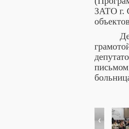
(Програ
ЗАТО г.
объекто
Депута
грамотой
депутато
письмом
больница