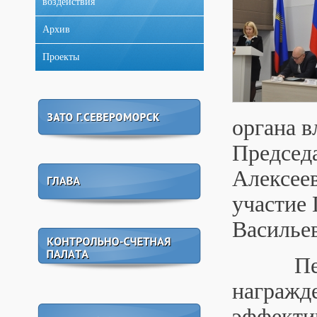
воздействия
Архив
Проекты
органа в
Председа
Алексеев
участие
Василье
Перед 
награжде
эффекти