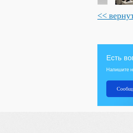
<< верну
Есть во
Напишите 
Сообщи