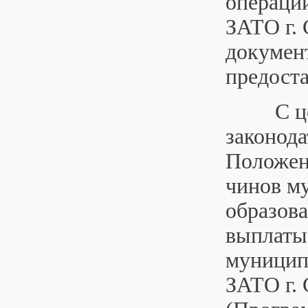
операци
ЗАТО г. 
документ
предост
С целью
законода
Положен
чинов м
образова
выплаты 
муницип
ЗАТО г. 