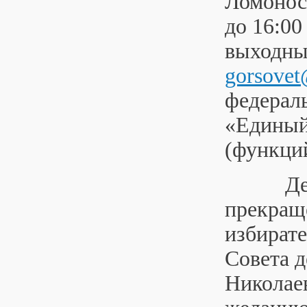
Ломоносо
до 16:00
выходных
gorsovet
федерал
«Единый
(функци
Депута
прекращ
избирате
Совета 
Николаев