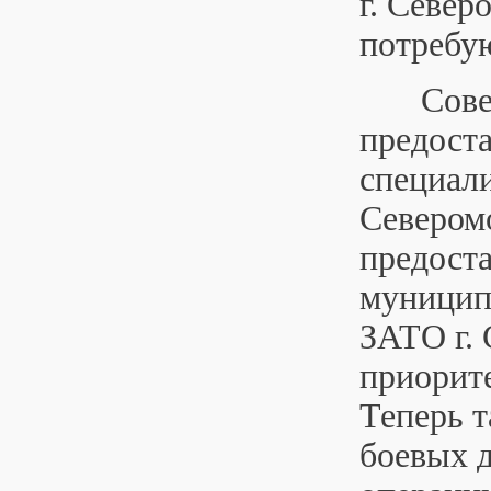
г. Севе
потребу
Совет д
предост
специал
Севером
предост
муницип
ЗАТО г.
приорите
Теперь 
боевых д