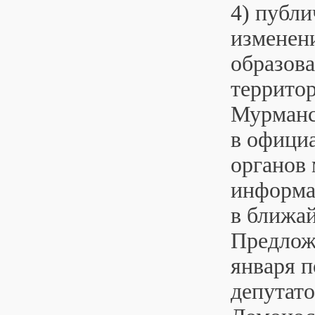
4) публ
изменен
образова
террито
Мурманс
в офици
органов 
информа
в ближа
Предлож
января п
депутато