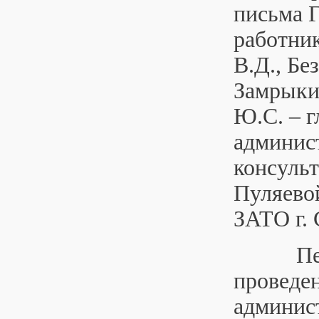
письма 
работни
В.Д., Бе
Замрыкит
Ю.С. – г
админист
консульт
Пуляевой
ЗАТО г.
Первым
проведен
админист