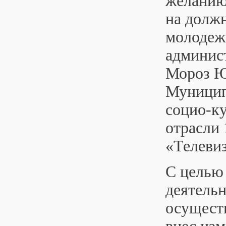
желанию
на должн
молодеж
админис
Мороз Ю.
Муницип
социо-ку
отрасли 
«Телеви
С целью
деятель
осуществ