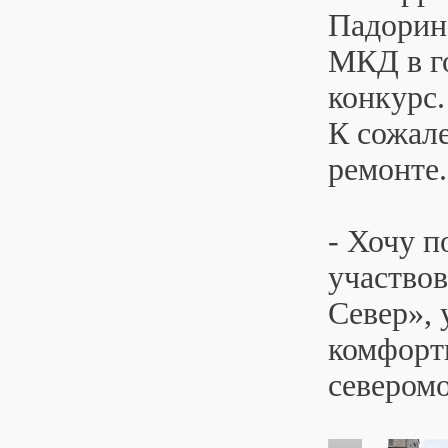
Падорина
МКД в го
конкурс.
К сожале
ремонте.
- Хочу 
участвов
Север», 
комфортн
северомо