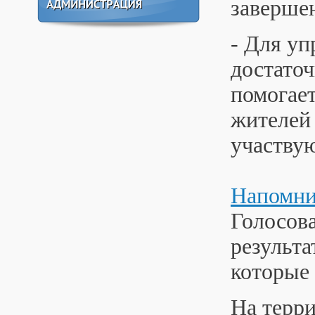
заверше
- Для у
достаточ
помогае
жителей 
участвую
Напомн
Голосова
результа
которые 
На терри