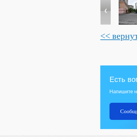
<< верну
Есть во
Напишите 
Сообщи