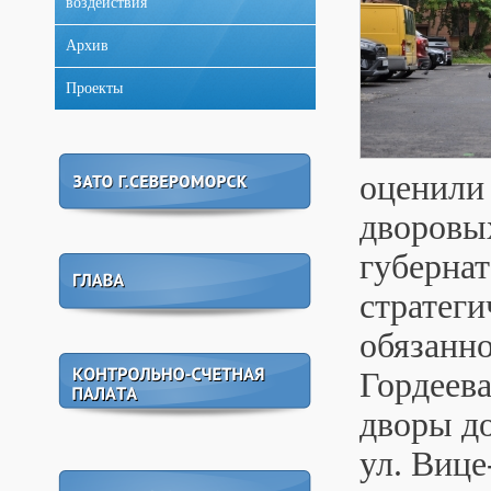
воздействия
Архив
Проекты
оценили
дворовы
губерна
стратеги
обязанно
Гордеева
дворы до
ул. Вице