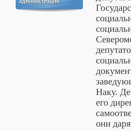
Государс
социаль
социаль
Севером
депутато
социаль
докумен
заведую
Наку. Де
его дир
самоотв
они дар