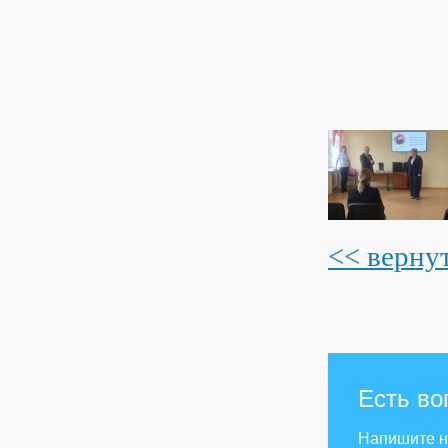
<< верну
Есть во
Напишите 