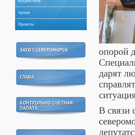
воздействия
Архив
Проекты
опорой д
Специал
дарят лю
справля
ситуаци
В связи 
севером
депутатс