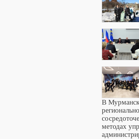
В Мурманско
региональн
сосредоточе
методах упр
администри