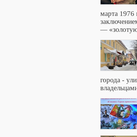
марта 1976 
заключением
— «золотую»
города - ул
владельцами