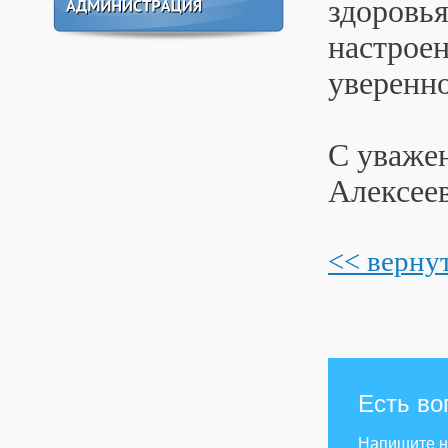
здоровья
настроен
уверенно
С уважен
Алексеев
<< верну
Есть во
Напишите 